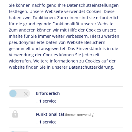
Fahrradkeller / E-Bike-Garage
mit
Sie können nachfolgend Ihre Datenschutzeinstellungen
Steckdosen zum Laden.
festlegen.
Unsere Webseite verwendet Cookies. Diese
haben zwei Funktionen: Zum einen sind sie erforderlich
Gibt es Wellness nach der Tour?
für die grundlegende Funktionalität unserer Website.
Zum anderen können wir mit Hilfe der Cookies unsere
Ja, der moderne Wellness-Bereich mit
Inhalte für Sie immer weiter verbessern. Hierzu werden
zwei Saunen
steht dir zur
pseudonymisierte Daten von Website-Besuchern
gesammelt und ausgewertet. Das Einverständnis in die
Regeneration bereit.
Verwendung der Cookies können Sie jederzeit
Wie finde ich passende Touren?
widerrufen. Weitere Informationen zu Cookies auf der
Website finden Sie in unserer
Datenschutzerklärung
.
Über den BikeMike-Service mit
Tourenfilmen und GPX-Dateien ab
Hotel, plus exklusiven Detailinfos
Erforderlich
nach Buchung.
↓
1
service
Funktionalität
(immer notwendig)
↓
1
service