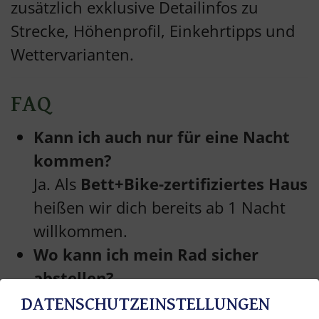
zusätzlich exklusive Detailinfos zu
Strecke, Höhenprofil, Einkehrtipps und
Wettervarianten.
FAQ
Kann ich auch nur für eine Nacht
kommen?
Ja. Als
Bett+Bike-zertifiziertes Haus
heißen wir dich bereits ab 1 Nacht
willkommen.
Wo kann ich mein Rad sicher
abstellen?
Im
kostenlosen, abschließbaren
DATENSCHUTZEINSTELLUNGEN