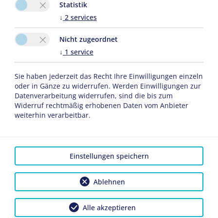
Statistik
↓
2
services
KONTAKT
Hotel und Landgasthof
Facebook
Nicht zugeordnet
Zachschuster
Instagram
↓
1
service
Zachschuster GmbH &
Co.KG
Sie haben jederzeit das Recht Ihre Einwilligungen einzeln
Lenggrieser Straße 48
oder in Gänze zu widerrufen. Werden Einwilligungen zur
Datenverarbeitung widerrufen, sind die bis zum
83674 Gaißach
Widerruf rechtmäßig erhobenen Daten vom Anbieter
weiterhin verarbeitbar.
Tel.:
+49 8041 7958288
E-Mail:
info@hotel-
Einstellungen speichern
zachschuster.de
Ablehnen
Kontakt
|
Karriere
|
AGB
|
Impressum
|
Datenschutz
|
Alle akzeptieren
Reiseversicherungsvertrag widerrufen
| 2026 by