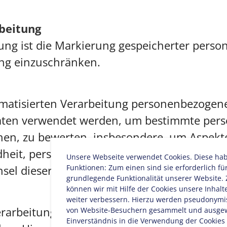
rbeitung
ung ist die Markierung gespeicherter pers
tung einzuschränken.
utomatisierten Verarbeitung personenbezogene
en verwendet werden, um bestimmte persön
hen, zu bewerten, insbesondere, um Aspekte
heit, persönlicher Vorlieben, Interessen, Zu
Unsere Webseite verwendet Cookies. Diese ha
Funktionen: Zum einen sind sie erforderlich fü
sel dieser natürlichen Person zu analysier
grundlegende Funktionalität unserer Website
können wir mit Hilfe der Cookies unsere Inhalt
weiter verbessern. Hierzu werden pseudonymi
erarbeitung personenbezogener Daten in ein
von Website-Besuchern gesammelt und ausgew
Einverständnis in die Verwendung der Cookies