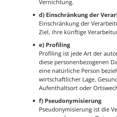
Vernichtung.
d) Einschränkung der Vera
Einschränkung der Verarbeit
Ziel, ihre künftige Verarbei
e) Profiling
Profiling ist jede Art der a
diese personenbezogenen Dat
eine natürliche Person bezie
wirtschaftlicher Lage, Gesund
Aufenthaltsort oder Ortswech
f) Pseudonymisierung
Pseudonymisierung ist die V