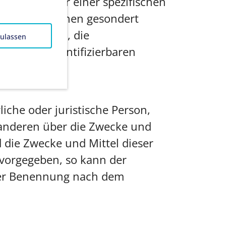
 nicht mehr einer spezifischen
en Informationen gesondert
unterliegen, die
zulassen
ten oder identifizierbaren
liche oder juristische Person,
t anderen über die Zwecke und
 die Zwecke und Mittel dieser
 vorgegeben, so kann der
iner Benennung nach dem