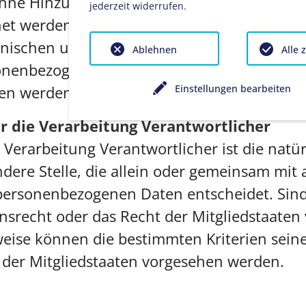
e Hinzuziehung zusätzlicher Informationen
jederzeit widerrufen.
et werden können, sofern diese zusätzlich
nischen und organisatorischen Maßnahmen 
Ablehnen
Alle 
onenbezogenen Daten nicht einer identifizier
Einstellungen bearbeiten
sen werden.
ür die Verarbeitung Verantwortlicher
 Verarbeitung Verantwortlicher ist die natür
ndere Stelle, die allein oder gemeinsam mi
 personenbezogenen Daten entscheidet. Sind
nsrecht oder das Recht der Mitgliedstaaten
weise können die bestimmten Kriterien se
der Mitgliedstaaten vorgesehen werden.