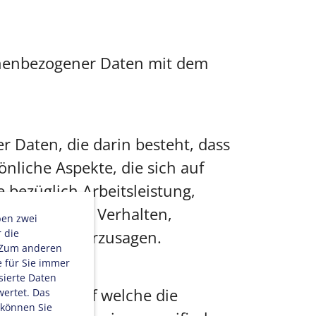
onenbezogener Daten mit dem
r Daten, die darin besteht, dass
liche Aspekte, die sich auf
 bezüglich Arbeitsleistung,
verlässigkeit, Verhalten,
ben zwei
r die
en oder vorherzusagen.
. Zum anderen
e für Sie immer
sierte Daten
er Weise, auf welche die
ertet. Das
 können Sie