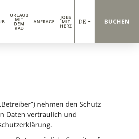
URLAUB
JOBS
MIT
DE
BUCHEN
UB
ANFRAGE
MIT
DEM
HERZ
RAD
 „Betreiber“) nehmen den Schutz
n Daten vertraulich und
schutzerklärung.