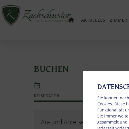
AKTUELLES
ZIMMER
BUCHEN
DATENSC
REISEDATEN
ZIMME
Sie können nach
Cookies. Diese 
Funktionalität 
Sie immer weite
An- und Abreisetag
gesammelt und a
jederzeit widerr