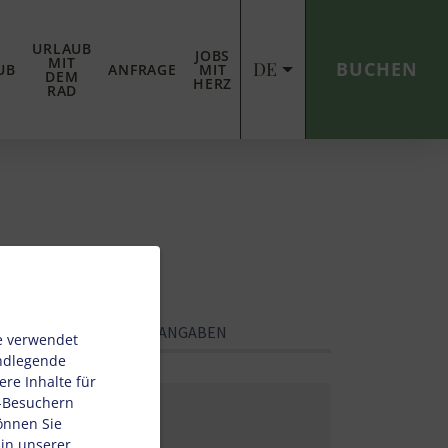
URLAUB
JOBS
MIT
DE
BUCHEN
UB
ANFRAGE
MIT
DEM
HERZ
RAD
PERSÖNLICHE ANGABEN
e verwendet
undlegende
re Inhalte für
e-Besuchern
önnen Sie
 in unserer