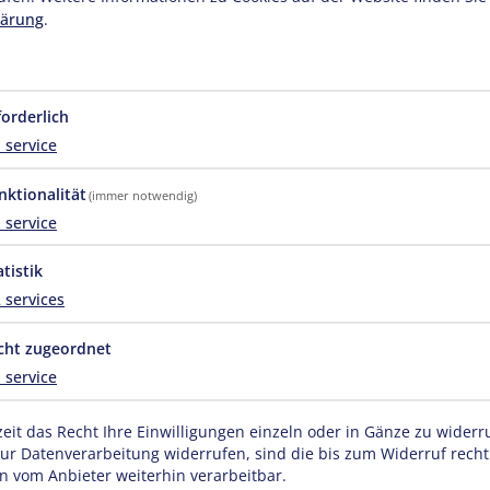
lärung
.
ise
1 Nacht
Anz
-
+
forderlich
1
service
achsene
Kind
nktionalität
(immer notwendig)
1
service
atistik
2
services
cht zugeordnet
1
service
zeit das Recht Ihre Einwilligungen einzeln oder in Gänze zu wider
zur Datenverarbeitung widerrufen, sind die bis zum Widerruf rech
 vom Anbieter weiterhin verarbeitbar.