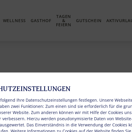
TAGEN
WELLNESS
GASTHOF
&
GUTSCHEIN
AKTIVURLA
FEIERN
HUTZEINSTELLUNGEN
R/APPARTEMENTS
ZUSATZLEISTUNGEN
folgend Ihre Datenschutzeinstellungen festlegen.
Unsere Webseit
haben zwei Funktionen: Zum einen sind sie erforderlich für die gr
unserer Website. Zum anderen können wir mit Hilfe der Cookies unse
r verbessern. Hierzu werden pseudonymisierte Daten von Websit
usgewertet. Das Einverständnis in die Verwendung der Cookies k
ufen. Weitere Informationen zu Cookies auf der Website finden Sie