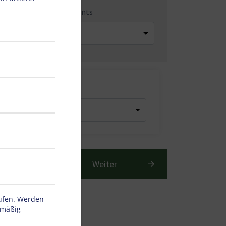
ahl Zimmer/Appartements
er
Weiter
rufen. Werden
tmäßig